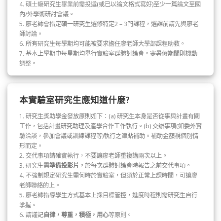
4. 碩士級研究生畢業前需投遞(或已以論文格式寫好)至少一篇論文至國
內/外學術研討會議。
5. 廖老師會指定碩一研究生選修特定2 – 3門課程，選課前請先與廖老
師討論。
6. 所有研究生每學期均可能被要求擔任廖老師大學部課程助教。
7. 基本上學期中每星期均舉行實驗室群體討論會。寒暑假期間則機動
調整。
本實驗室研究生應知道什麼?
1. 研究生獎助學金發放原則如下：(a) 研究生本身是否從事與計畫有關
工作，包括計畫研究助理及產學合作工作執行。(b) 交辦事項(如委外實
驗洽談，參加會議或訓練課程等)執行之津貼補助。補助金額視個別情
形而定。
2. 交代事項請確實執行，不要讓廖老師重複講兩次以上。
3. 研究生需
準備投影片，
於每次群體討論會時報告之前交代事項。
4. 不強制規定研究生需何時於實驗室，但須於正常上課時間，可讓廖
老師聯絡的上。
5. 廖老師指導學生方式基本上採目標管控，進度時程則需研究生自行
掌握。
6. 請謹記
自律，尊重，積極，用心
等原則。