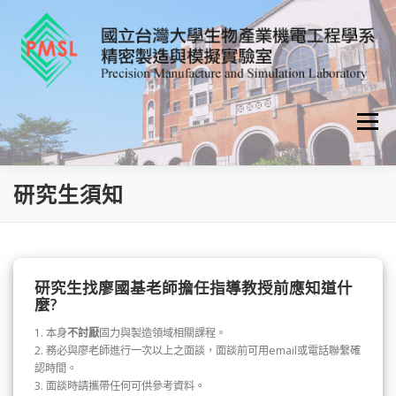
跳
至
主
要
內
容
選單
首頁
指導教授
研究主題
研究計畫
研究生須知
PMSL實驗室
教授課程
研究生找廖國基老師擔任指導教授前應知道什
麼?
1. 本身
不討厭
固力與製造領域相關課程。
2. 務必與廖老師進行一次以上之面談，面談前可用email或電話聯繫確
認時間。
3. 面談時請攜帶任何可供參考資料。